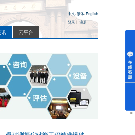
中文
·
繁体
·
English
登录
丨
注册
资讯
云平台
化—爆破测振仪赋能工程精准爆破