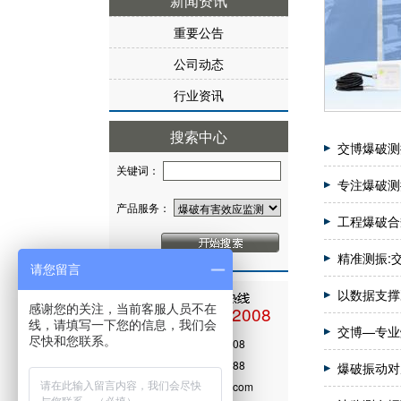
新闻资讯
重要公告
公司动态
行业资讯
搜索中心
交博爆破测
关键词：
专注爆破测
产品服务：
工程爆破合
精准测振:
请您留言
以数据支撑
感谢您的关注，当前客服人员不在
028-87712008
线，请填写一下您的信息，我们会
交博—专业
尽快和您联系。
售后电话：028-8771 2008
传真号码：028-8778 9088
爆破振动对
邮箱地址：ejiaobo@qq.com