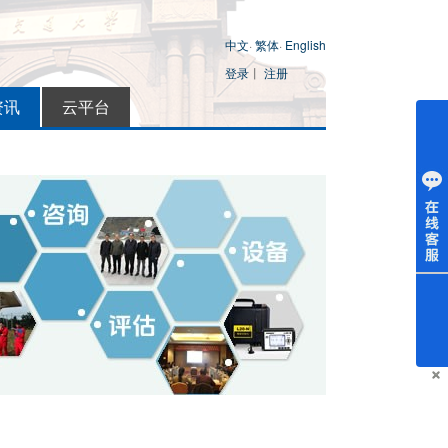
中文
·
繁体
·
English
登录
丨
注册
资讯
云平台