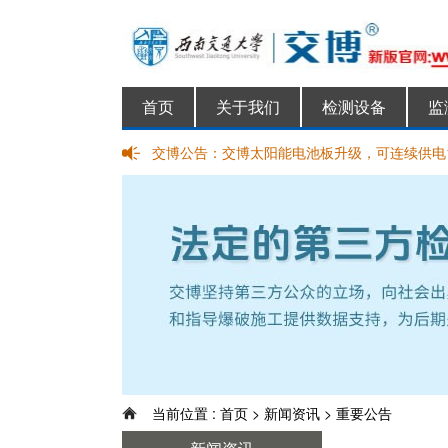
首页
关于我们
检测设备
监
交博公告：
交博太阳能电池板升级，可连续供电
交博应邀参加第三届全国矿山爆破技
交博新增三份软件著作权，推动爆破
当前位置 :
首页
>
新闻资讯
>
重要公告