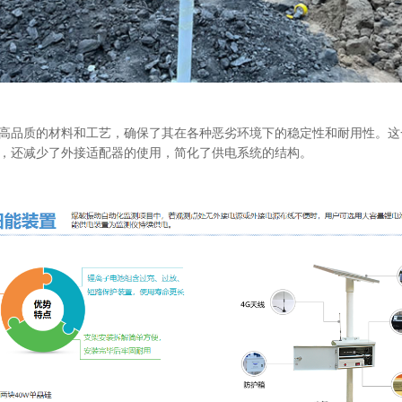
高品质的材料和工艺，确保了其在各种恶劣环境下的稳定性和耐用性。这
，还减少了外接适配器的使用，简化了供电系统的结构。