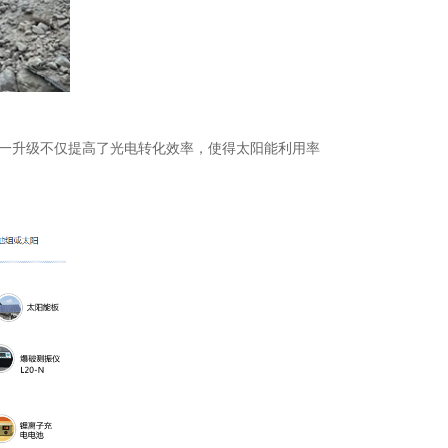
一升级不仅提高了光电转化效率，使得太阳能利用率