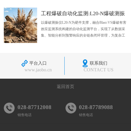
工程爆破自动化监测:L20-N爆破测振
以爆破测振仪L20-N为硬件支撑，融合Blast-VS爆破有害
仪的应用价值
效应监测系统构建的自动化监测平台，实现了从数据采
集、智能分析到预警响应的全链条闭环管理，为复杂工
程环境下提供数据支撑。
平台入口
联系我们
www.jaobo.cn
CONTACT US
返回首页
028-87712008
028-87789088
销售电话
销售电话