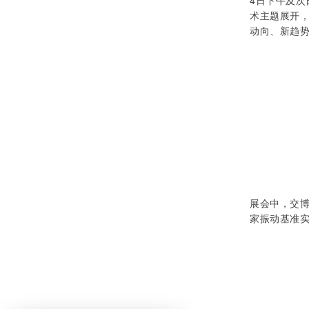
4日下午及
术主题展开
动向、新趋
展会中，交博
家振动基准