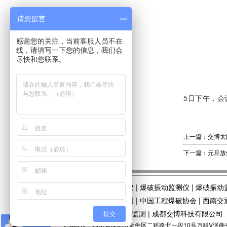
请您留言
感谢您的关注，当前客服人员不在
线，请填写一下您的信息，我们会
尽快和您联系。
5日下午，
上一篇：交博太
下一篇：元旦放
友情链接 :
爆破测振仪
|
爆破振动监测仪
|
爆破振动
友情链接 :
中国爆破网
|
中国工程爆破协会
|
西南交
害效应测量
|
爆破安全监测
|
成都交博科技有限公司
提交
交博科技：四川省成都市金牛区二环路北一段10号万科V派商务楼1