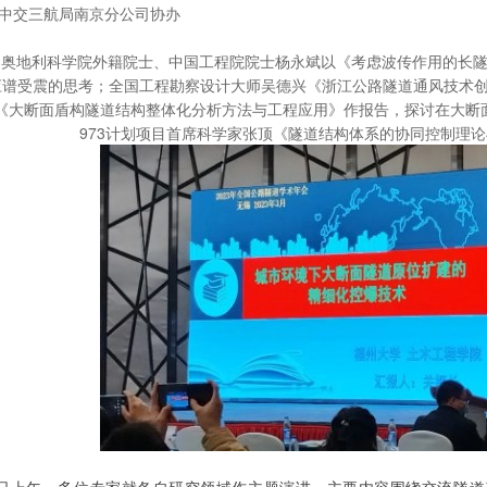
中交三航局南京分公司协办
，奥地利科学院外籍院士、中国工程院院士杨永斌以《考虑波传作用的长隧
反应谱受震的思考；全国工程勘察设计大师吴德兴《浙江公路隧道通风技术
《大断面盾构隧道结构整体化分析方法与工程应用》作报告，探讨在大断
973计划项目首席科学家张顶《隧道结构体系的协同控制理