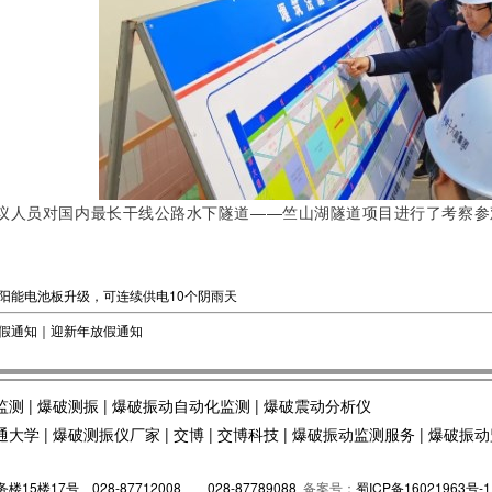
会议人员对国内最长干线公路水下隧道——竺山湖隧道项目进行了考察参
阳能电池板升级，可连续供电10个阴雨天
假通知｜迎新年放假通知
监测
|
爆破测振
|
爆破振动自动化监测
|
爆破震动分析仪
通大学
|
爆破测振仪厂家
|
交博
|
交博科技
|
爆破振动监测服务
|
爆破振动
5楼17号 028-87712008
028-87789088
备案号：
蜀ICP备16021963号-1