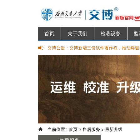
首页
关于我们
检测设备
监
交博公告：
交博新增三份软件著作权，推动爆破
交博太阳能电池板升级，可连续供电
交博应邀参加第三届全国矿山爆破技
当前位置 :
首页
>
售后服务
>
最新升级