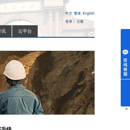
中文
·
繁体
·
English
登录
丨
注册
资讯
云平台
序升级